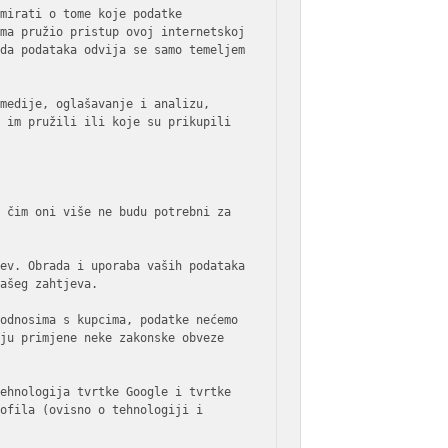
mirati o tome koje podatke 
ma pružio pristup ovoj internetskoj 
da podataka odvija se samo temeljem 
medije, oglašavanje i analizu, 
 im pružili ili koje su prikupili 
 čim oni više ne budu potrebni za 
ev. Obrada i uporaba vaših podataka 
ašeg zahtjeva.

odnosima s kupcima, podatke nećemo 
ju primjene neke zakonske obveze 
ehnologija tvrtke Google i tvrtke 
ofila (ovisno o tehnologiji i 