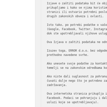
Izjave o zaštiti podataka bit će obj
prikupljamo i kako se njima koristim
stranici ili ostvario potrebni poslo
drugih zakonskih obveza i ovlasti.

Isto tako, po potrebi podatke o vašo
(Google, Facebook, Twitter, Instagra
dok ste upotrebljavali njihove uslug
Ova Izjava o zaštiti podataka ne odn
Izuzev toga, ERROR d.o.o. bez odgode
prethodno navedene svrhe.

Ako unesete svoje podatke za kontakt
temelji se na zakonskim odredbama ko
Ako niste dali suglasnost za pohranu
čuvati dulje nego što je potrebno za
zadržavanja.

Ova internetska stranica prikuplja i
Facebook. Podaci se pohranjuju i dal
usluzi koje se upotrebljavaju).
