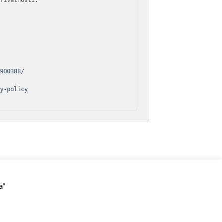
rivatnosti:

7900388/
cy-policy
a"
Copyright 2026 ©
ERROR d.o.o.
Powered by
trenutak.hr