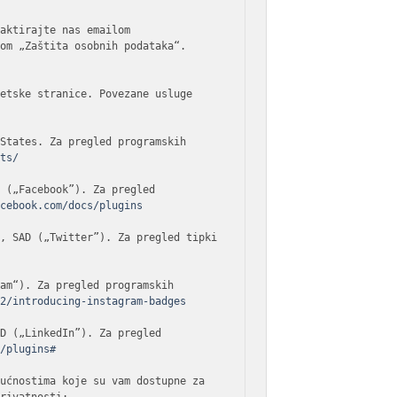
Ako imate pitanja povezana s vašim osobnim podacima ili želite napraviti izmjenu vaših podataka kontaktirajte nas emailom 
om „Zaštita osobnih podataka“.

etske stranice. Povezane usluge 
States. Za pregled programskih 
cts/
 („Facebook”). Za pregled 
acebook.com/docs/plugins
, SAD („Twitter”). Za pregled tipki 
am“). Za pregled programskih 
72/introducing-instagram-badges
D („LinkedIn”). Za pregled 
m/plugins#
ućnostima koje su vam dostupne za 