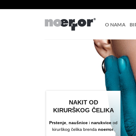
Skip
to
content
O NAMA
BI
NAKIT OD
KIRURŠKOG ČELIKA
Prstenje
,
naušnice
i
narukvice
od
kirurškog čelika brenda
noerror
.