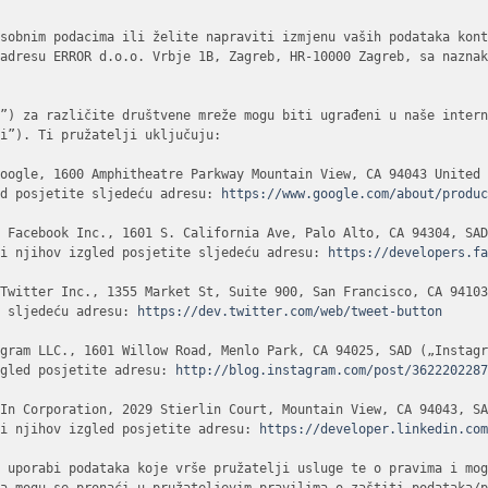
adresu ERROR d.o.o. Vrbje 1B, Zagreb, HR-10000 Zagreb, sa naznak
”) za različite društvene mreže mogu biti ugrađeni u naše intern
i”). Ti pružatelji uključuju:

oogle, 1600 Amphitheatre Parkway Mountain View, CA 94043 United 
ed posjetite sljedeću adresu: 
https://www.google.com/about/produ
 Facebook Inc., 1601 S. California Ave, Palo Alto, CA 94304, SAD
 i njihov izgled posjetite sljedeću adresu: 
https://developers.f
Twitter Inc., 1355 Market St, Suite 900, San Francisco, CA 94103
e sljedeću adresu: 
https://dev.twitter.com/web/tweet-button
gram LLC., 1601 Willow Road, Menlo Park, CA 94025, SAD („Instagr
zgled posjetite adresu: 
http://blog.instagram.com/post/362220228
In Corporation, 2029 Stierlin Court, Mountain View, CA 94043, SA
 i njihov izgled posjetite adresu: 
https://developer.linkedin.co
 uporabi podataka koje vrše pružatelji usluge te o pravima i mog