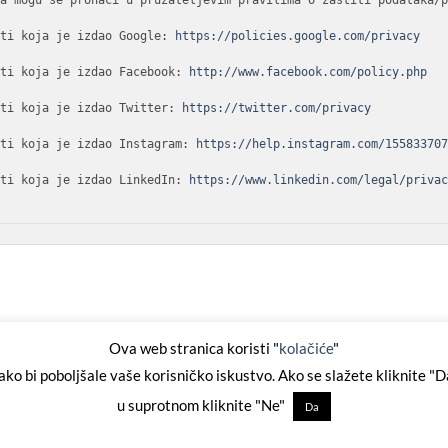
a mogu se pronaći u pružateljevim pravilima o zaštiti podataka/p
sti koja je izdao Google: 
https://policies.google.com/privacy
sti koja je izdao Facebook: 
http://www.facebook.com/policy.php
sti koja je izdao Twitter: 
https://twitter.com/privacy
sti koja je izdao Instagram: 
https://help.instagram.com/15583370
sti koja je izdao LinkedIn: 
https://www.linkedin.com/legal/priva
Ova web stranica koristi "
kolačiće
"
ako bi poboljšale vaše korisničko iskustvo. Ako se slažete kliknite "D
KOLAČIĆI
u suprotnom kliknite "Ne"
Da