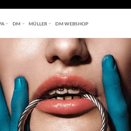
PA
DM
MÜLLER
DM WEBSHOP