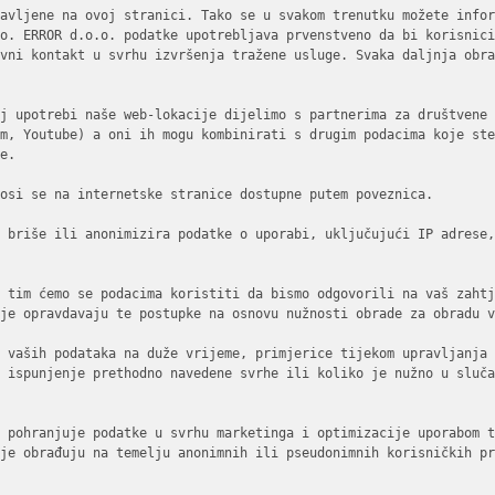
avljene na ovoj stranici. Tako se u svakom trenutku možete infor
o. ERROR d.o.o. podatke upotrebljava prvenstveno da bi korisnici
vni kontakt u svrhu izvršenja tražene usluge. Svaka daljnja obra
j upotrebi naše web-lokacije dijelimo s partnerima za društvene 
m, Youtube) a oni ih mogu kombinirati s drugim podacima koje ste
e.

osi se na internetske stranice dostupne putem poveznica.

 briše ili anonimizira podatke o uporabi, uključujući IP adrese,
 tim ćemo se podacima koristiti da bismo odgovorili na vaš zahtj
je opravdavaju te postupke na osnovu nužnosti obrade za obradu v
 vaših podataka na duže vrijeme, primjerice tijekom upravljanja 
 ispunjenje prethodno navedene svrhe ili koliko je nužno u sluča
 pohranjuje podatke u svrhu marketinga i optimizacije uporabom t
je obrađuju na temelju anonimnih ili pseudonimnih korisničkih pr